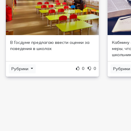
В Госдуме предлагаю ввести оценки за
Кабмину 
поведения в школах
меры, чт
школьни
0
0
Рубрики
Рубрик