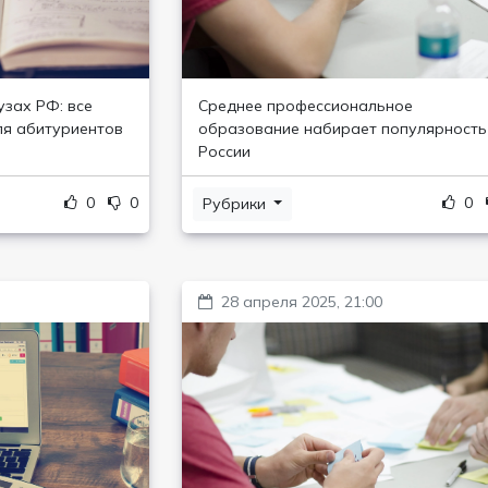
узах РФ: все
Среднее профессиональное
ля абитуриентов
образование набирает популярность
России
0
0
0
Рубрики
28 апреля 2025, 21:00