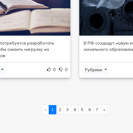
потребуется разработать
В РФ создадут новую 
обы снизить нагрузку на
начального образован
ков
0
0
и
Рубрики
«
1
2
3
4
5
6
7
»