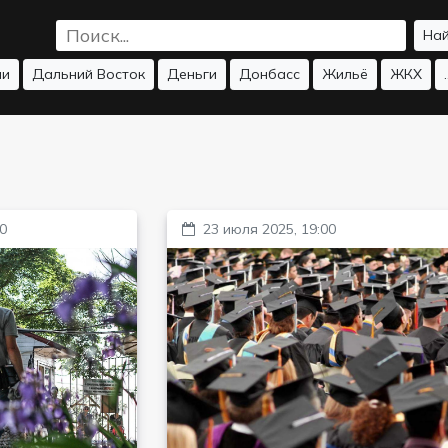
На
ии
Дальний Восток
Деньги
Донбасс
Жильё
ЖКХ
.
00
23 июля 2025, 19:00