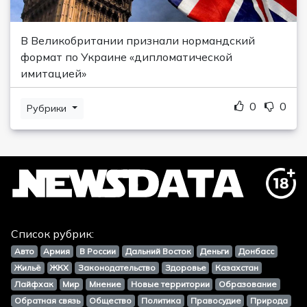
В Великобритании признали нормандский
формат по Украине «дипломатической
имитацией»
0
0
Рубрики
Список рубрик:
Авто
Армия
В России
Дальний Восток
Деньги
Донбасс
Жильё
ЖКХ
Законодательство
Здоровье
Казахстан
Лайфхак
Мир
Мнение
Новые территории
Образование
Обратная связь
Общество
Политика
Правосудие
Природа