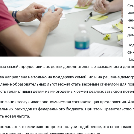
Сег
инв
ини
мно
дем
Под
фин
Пар
ых семей, предоставив их детям дополнительные возможности для п
а направлена не только на поддержку семей, но и на решение демог
ление образовательных льгот может стать весомым стимулом для пов
ть талантливым детям из многодетных семей реализовать свой потенц
нимания заслуживает экономическая составляющая предложения. Авт
льных расходов из федерального бюджета. При этом Правительство п
ть новая льгота.
полагают, что если законопроект получит одобрение, это станет ва