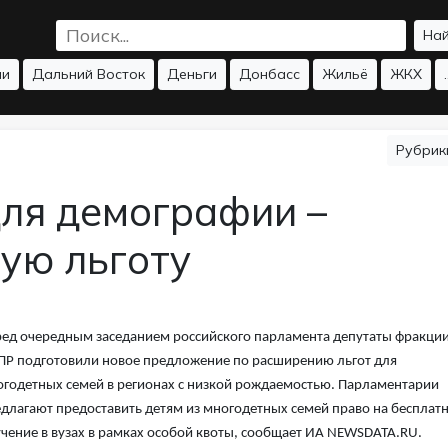
На
ии
Дальний Восток
Деньги
Донбасс
Жильё
ЖКХ
.
Рубри
для демографии –
ую льготу
ед очередным заседанием российского парламента депутаты фракци
Р подготовили новое предложение по расширению льгот для
годетных семей в регионах с низкой рождаемостью. Парламентарии
длагают предоставить детям из многодетных семей право на бесплат
чение в вузах в рамках особой квоты, сообщает ИА NEWSDATA.RU.