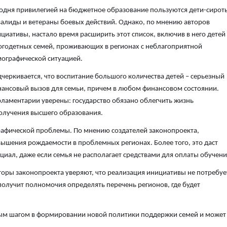
одня привилегией на бюджетное образование пользуются дети-сирот
алиды и ветераны боевых действий. Однако, по мнению авторов
циативы, настало время расширить этот список, включив в него детей
годетных семей, проживающих в регионах с неблагоприятной
ографической ситуацией.
черкивается, что воспитание большого количества детей – серьезный
ансовый вызов для семьи, причем в любом финансовом состоянии.
ламентарии уверены: государство обязано облегчить жизнь
олучения высшего образования.
рафической проблемы. По мнению создателей законопроекта,
ышения рождаемости в проблемных регионах. Более того, это даст
иал, даже если семья не располагает средствами для оплаты обучени
оры законопроекта уверяют, что реализация инициативы не потребуе
олучит полномочия определять перечень регионов, где будет
жным шагом в формировании новой политики поддержки семей и может