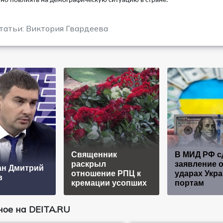
но повлиять на демографическую ситуацию в стране.
татьи: Виктория Гвардеева
Священник
В МИД РФ с
раскрыл
заявление 
ан Дмитрий
отношение РПЦ к
ударах Укр
в
кремации усопших
портам
ое на DEITA.RU