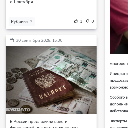
с 1 октября
1
0
Рубрики
30 сентября 2025, 15:30
многодетн
Инициатив
предостав
возможнос
Особого в
дополните
действова
В России предложили ввести
Эксперты 
финансовый паспорт гражданина