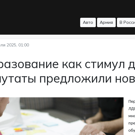
Авто
Армия
В Росс
ля 2025, 01:00
разование как стимул 
путаты предложили нов
Пер
ЛДП
мно
пре
обу