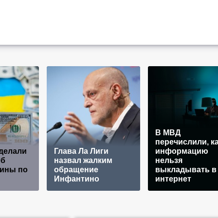
В МВД
перечислили, к
делали
Глава Ла Лиги
информацию
об
назвал жалким
нельзя
аины по
обращение
выкладывать в
Инфантино
интернет