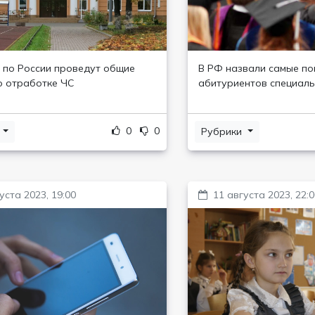
 по России проведут общие
В РФ назвали самые по
о отработке ЧС
абитуриентов специаль
0
0
и
Рубрики
уста 2023, 19:00
11 августа 2023, 22: