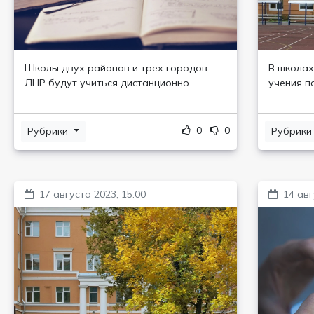
Школы двух районов и трех городов
В школах
ЛНР будут учиться дистанционно
учения п
0
0
Рубрики
Рубрик
17 августа 2023, 15:00
14 авг