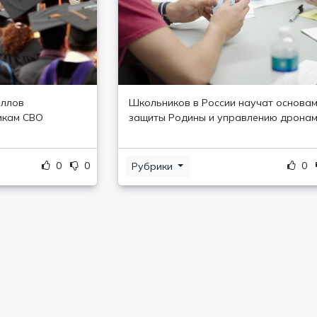
аллов
Школьников в России научат основа
икам СВО
защиты Родины и управлению дрона
0
0
0
Рубрики