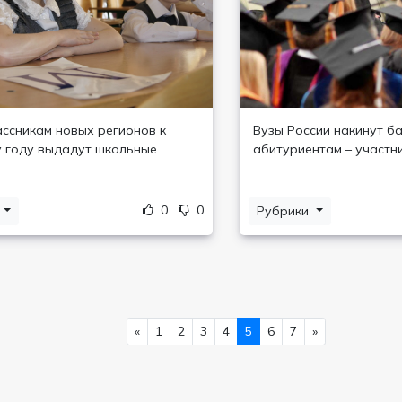
ссникам новых регионов к
Вузы России накинут б
 году выдадут школьные
абитуриентам – участн
0
0
и
Рубрики
«
1
2
3
4
5
6
7
»