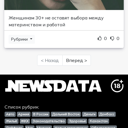
Женщинам 30+ не оставят выбора между
материнством и работой
0
0
Рубрики
< Назад
Вперед >
Список рубрик:
Авто
Армия
В России
Дальний Восток
Деньги
Донбасс
Жильё
ЖКХ
Законодательство
Здоровье
Казахстан
Лайфхак
Мир
Мнение
Новые территории
Образование