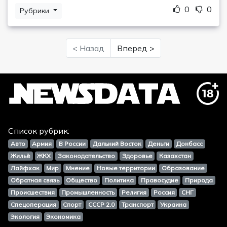
0
0
Рубрики
< Назад
Вперед >
Список рубрик:
Авто
Армия
В России
Дальний Восток
Деньги
Донбасс
Жильё
ЖКХ
Законодательство
Здоровье
Казахстан
Лайфхак
Мир
Мнение
Новые территории
Образование
Обратная связь
Общество
Политика
Правосудие
Природа
Происшествия
Промышленность
Религия
Россия
СНГ
Спецоперация
Спорт
СССР 2.0
Транспорт
Украина
Экология
Экономика