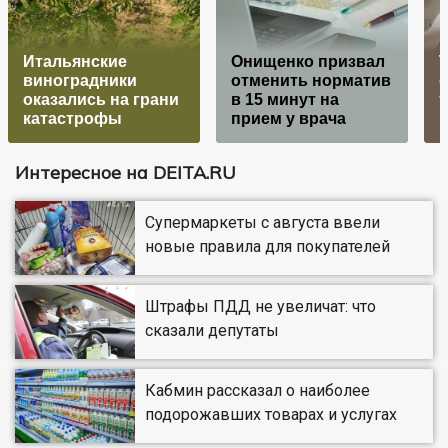
Итальянские
Онищенко призвал
виноградники
отменить норматив
о
оказались на грани
в 15 минут на
т
катастрофы
прием у врача
Н
Интересное на DEITA.RU
Супермаркеты с августа ввели
новые правила для покупателей
Штрафы ПДД не увеличат: что
сказали депутаты
Кабмин рассказал о наиболее
подорожавших товарах и услугах