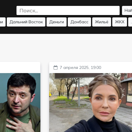
На
ии
Дальний Восток
Деньги
Донбасс
Жильё
ЖКХ
.
7 апреля 2025, 19:00