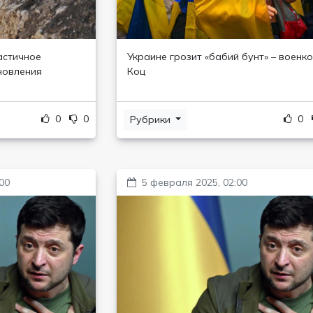
астичное
Украине грозит «бабий бунт» – военк
новления
Коц
0
0
0
Рубрики
00
5 февраля 2025, 02:00