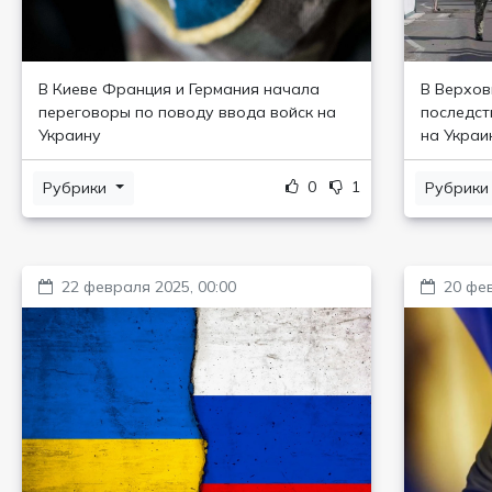
В Киеве Франция и Германия начала
В Верхов
переговоры по поводу ввода войск на
последст
Украину
на Украи
0
1
Рубрики
Рубрик
22 февраля 2025, 00:00
20 фев