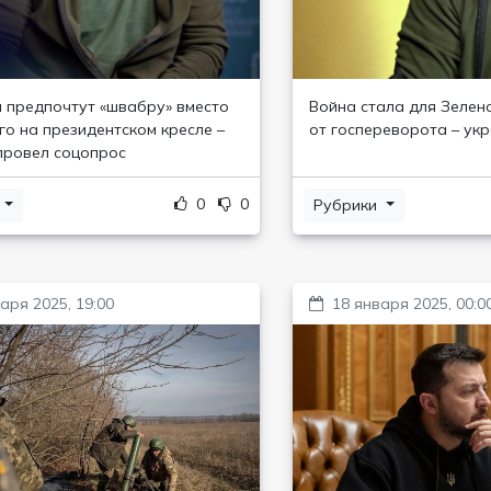
 предпочтут «швабру» вместо
Война стала для Зелен
го на президентском кресле –
от госпереворота – ук
провел соцопрос
0
0
и
Рубрики
аря 2025, 19:00
18 января 2025, 00:0