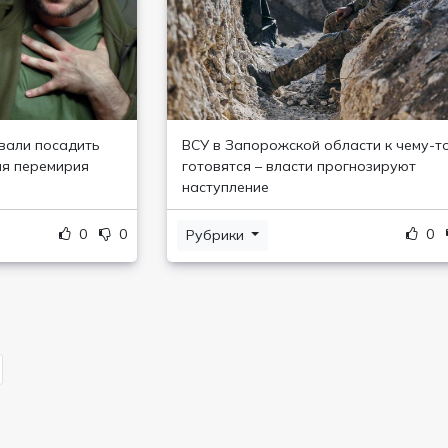
вали посадить
ВСУ в Запорожской области к чему-т
ля перемирия
готовятся – власти прогнозируют
наступление
0
0
0
Рубрики