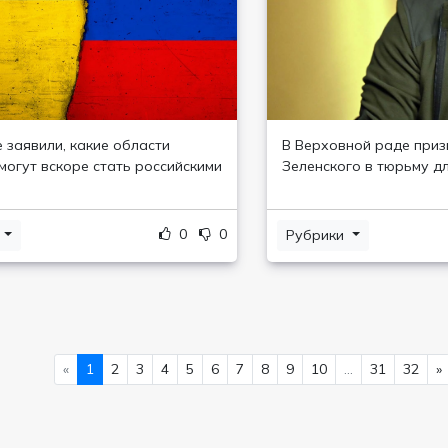
е заявили, какие области
В Верховной раде приз
могут вскоре стать российскими
Зеленского в тюрьму д
0
0
и
Рубрики
«
1
2
3
4
5
6
7
8
9
10
...
31
32
»