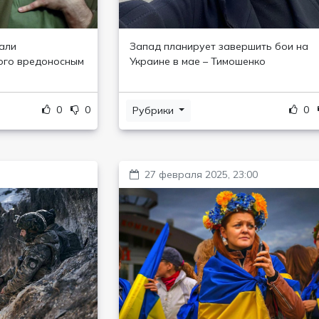
али
Запад планирует завершить бои на
ого вредоносным
Украине в мае – Тимошенко
0
0
0
Рубрики
27 февраля 2025, 23:00