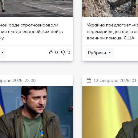
ной раде спрогнозировали
Украина предлагает «ч
вия входа европейских войск
перемирие» для восста
ну
военной помощи США
0
0
и
Рубрики
раля 2025, 22:00
12 февраля 2025, 01: