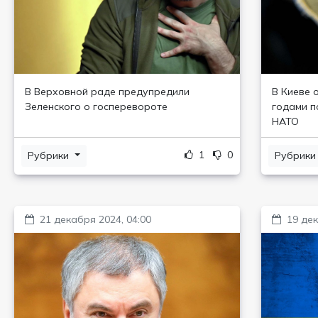
В Верховной раде предупредили
В Киеве 
Зеленского о госперевороте
годами п
НАТО
1
0
Рубрики
Рубрик
21 декабря 2024, 04:00
19 дек