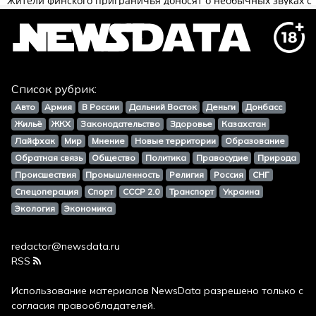
Список рубрик:
Авто
Армия
В России
Дальний Восток
Деньги
Донбасс
Жильё
ЖКХ
Законодательство
Здоровье
Казахстан
Лайфхак
Мир
Мнение
Новые территории
Образование
Обратная связь
Общество
Политика
Правосудие
Природа
Происшествия
Промышленность
Религия
Россия
СНГ
Спецоперация
Спорт
СССР 2.0
Транспорт
Украина
Экология
Экономика
redactor@newsdata.ru
RSS
Использование материалов
NewsData
разрешено только с
согласия правообладателей.