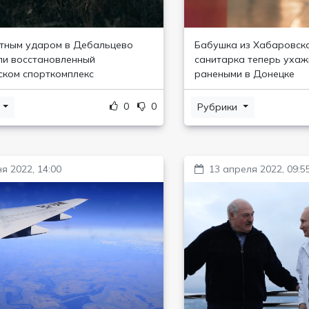
тным ударом в Дебальцево
Бабушка из Хабаровска
и восстановленный
санитарка теперь ухаж
ком спорткомплекс
ранеными в Донецке
0
0
и
Рубрики
я 2022, 14:00
13 апреля 2022, 09:5