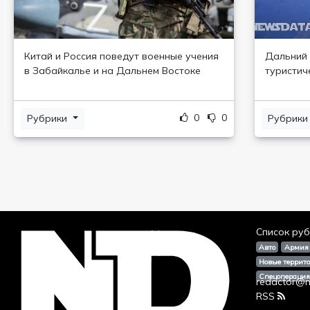
Китай и Россия поведут военные учения
Дальний 
в Забайкалье и на Дальнем Востоке
туристич
0
0
Рубрики
Рубрик
Список руб
Авто
Армия
Новые террит
Спецопераци
redactor@n
RSS