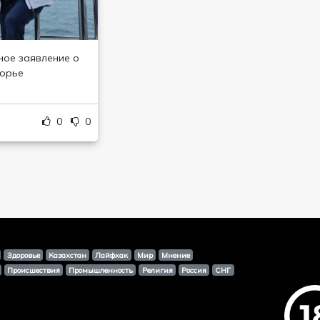
ное заявление о
морье
0
0
Здоровье
Казахстан
Лайфхак
Мир
Мнение
Происшествия
Промышленность
Религия
Россия
СНГ