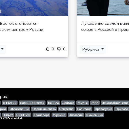
Восток становится
Лукашенко сделал важ
еским центром России
союзе с Россией в При
0
0
и
Рубрики
рик:
В России
Дальний Восток
Деньги
Донбасс
Жильё
ЖКХ
Законодательство
ории
Образование
Обратная связь
Общество
Политика
Правосудие
Природа
я
Спорт
СССР 2.0
Транспорт
Украина
Экология
Экономика
ewsdata.ru