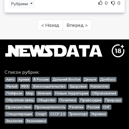
0
0
Рубрики
< Назад
Вперед >
Список рубрик:
Авто
Армия
В России
Дальний Восток
Деньги
Донбасс
Жильё
ЖКХ
Законодательство
Здоровье
Казахстан
Лайфхак
Мир
Мнение
Новые территории
Образование
Обратная связь
Общество
Политика
Правосудие
Природа
Происшествия
Промышленность
Религия
Россия
СНГ
Спецоперация
Спорт
СССР 2.0
Транспорт
Украина
Экология
Экономика