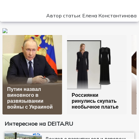
Автор статьи: Елена Константинова
Путин назвал
виновного в
Россиянки
У
развязывании
ринулись скупать
и
войны с Украиной
необычное платье
2
Интересное на DEITA.RU