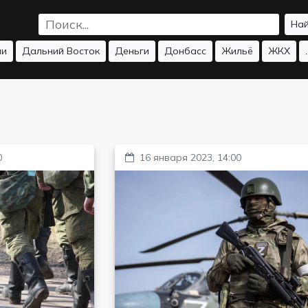
На
ии
Дальний Восток
Деньги
Донбасс
Жильё
ЖКХ
.
0
16 января 2023, 14:00