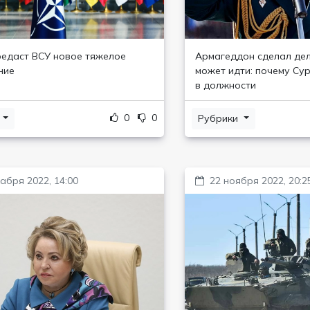
едаст ВСУ новое тяжелое
Армагеддон сделал де
ние
может идти: почему Су
в должности
0
0
и
Рубрики
абря 2022, 14:00
22 ноября 2022, 20:2