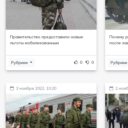
Правительство предоставило новые
Почему р
льготы мобилизованным
после за
0
0
Рубрики
Рубрик
3 ноября 2022, 10:20
2 нояб