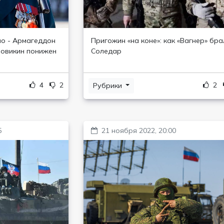
ло - Армагеддон
Пригожин «на коне»: как «Вагнер» бра
ровикин понижен
Соледар
4
2
2
Рубрики
5
21 ноября 2022, 20:00