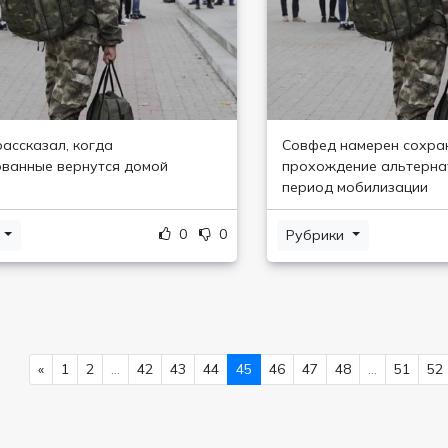
рассказал, когда
Совфед намерен сохра
ванные вернутся домой
прохождение альтерна
период мобилизации
0
0
и
Рубрики
«
1
2
...
42
43
44
45
46
47
48
...
51
52