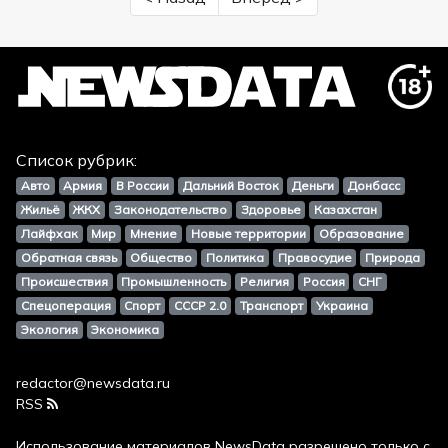
Список рубрик:
Авто
Армия
В России
Дальний Восток
Деньги
Донбасс
Жильё
ЖКХ
Законодательство
Здоровье
Казахстан
Лайфхак
Мир
Мнение
Новые территории
Образование
Обратная связь
Общество
Политика
Правосудие
Природа
Происшествия
Промышленность
Религия
Россия
СНГ
Спецоперация
Спорт
СССР 2.0
Транспорт
Украина
Экология
Экономика
redactor@newsdata.ru
RSS
Использование материалов
NewsData
разрешено только с