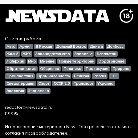
Список рубрик:
Авто
Армия
В России
Дальний Восток
Деньги
Донбасс
Жильё
ЖКХ
Законодательство
Здоровье
Казахстан
Лайфхак
Мир
Мнение
Новые территории
Образование
Обратная связь
Общество
Политика
Правосудие
Природа
Происшествия
Промышленность
Религия
Россия
СНГ
Спецоперация
Спорт
СССР 2.0
Транспорт
Украина
Экология
Экономика
redactor@newsdata.ru
RSS
Использование материалов
NewsData
разрешено только с
согласия правообладателей.