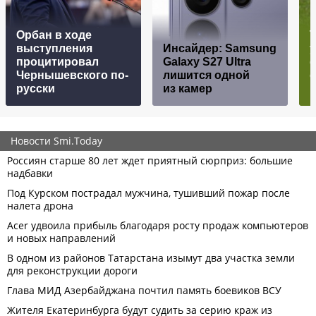
Орбан в ходе
выступления
Инсайдер: Samsung
процитировал
Galaxy S27 Ultra
Чернышевского по-
лишится одной
русски
из камер
р