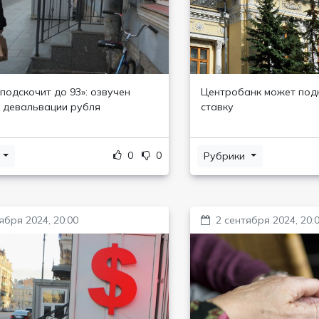
подскочит до 93»: озвучен
Центробанк может под
 девальвации рубля
ставку
0
0
и
Рубрики
ября 2024, 20:00
2 сентября 2024, 20: