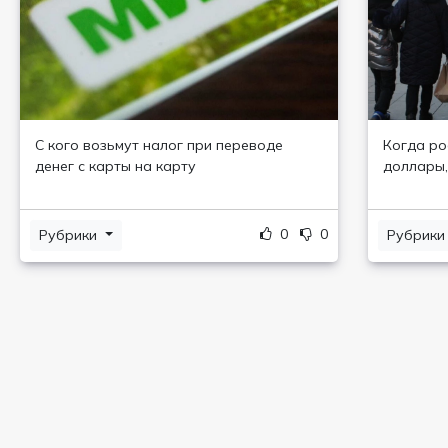
С кого возьмут налог при переводе
Когда ро
денег с карты на карту
доллары,
0
0
Рубрики
Рубрик