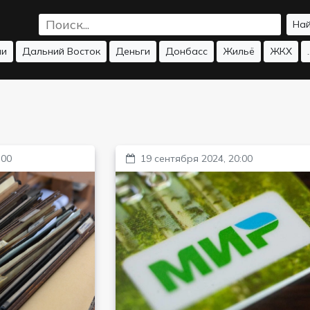
На
ии
Дальний Восток
Деньги
Донбасс
Жильё
ЖКХ
.
:00
19 сентября 2024, 20:00