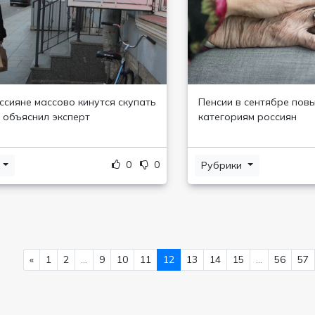
ссияне массово кинутся скупать
Пенсии в сентябре пов
 объяснил эксперт
категориям россиян
0
0
и
Рубрики
«
1
2
...
9
10
11
12
13
14
15
...
56
57