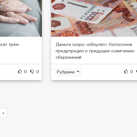
ысят трём
Деньги скоро «обнулят»: Катасонов
предупредил о грядущем «сжигании»
сбережений
0
0
0
Рубрики
»