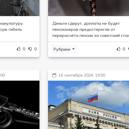
макулатуру:
Деньги сдерут, доплаты не будет:
рую гибель
пенсионеров предостерегли от
перерасчёта пенсии за советский ста
0
0
0
Рубрики
:00
16 сентября 2024, 19:00