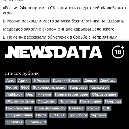
Список рубрик:
Авто
Армия
В России
Дальний Восток
Деньги
Донбасс
Жильё
ЖКХ
Законодательство
Здоровье
Казахстан
Лайфхак
Мир
Мнение
Новые территории
Образование
Обратная связь
Общество
Политика
Правосудие
Природа
Происшествия
Промышленность
Религия
Россия
СНГ
Спецоперация
Спорт
СССР 2.0
Транспорт
Украина
Экология
Экономика