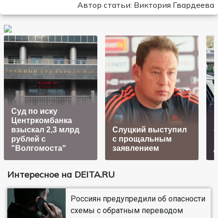
Автор статьи: Виктория Гвардеева
Суд по иску
Центркомбанка
взыскал 2,3 млрд
Слуцкий выступил
о
рублей с
с прощальным
и
"Волгомоста"
заявлением
Интересное на DEITA.RU
Россиян предупредили об опасности
схемы с обратным переводом