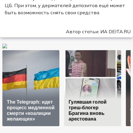
ЦБ. При этом, у держателей депозитов ещё может
быть возможность снять свои средства.
Автор статьи: ИА DEITA.RU
The Telegraph: идет
Гулявшая голой
В
процесс медленной
треш-блогер
д
смерти «коалиции
Брагина вновь
желающих»
арестована