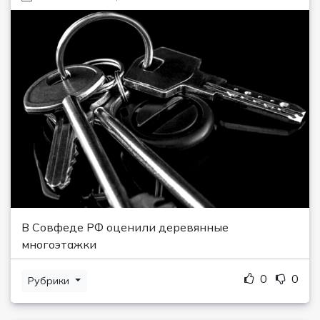
В Совфеде РФ оценили деревянные
многоэтажки
0
0
Рубрики