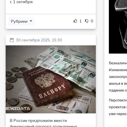
с 1 октября
1
0
Рубрики
30 сентября 2025, 15:30
безналичн
Изменения
законопро
жилья в я
падение с
Перспекти
проектов 
уже через
В России предложили ввести
финансовый паспорт гражданина