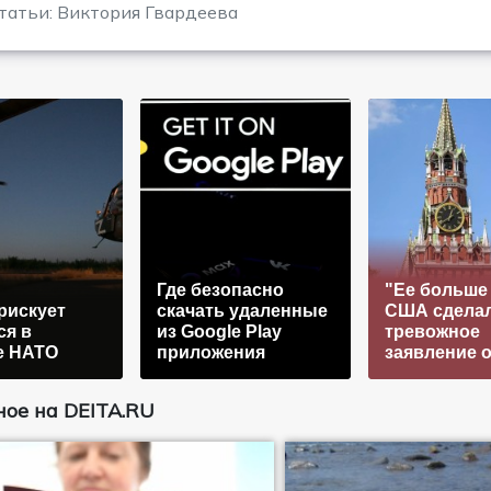
татьи: Виктория Гвардеева
Где безопасно
"Ее больше 
рискует
скачать удаленные
США сдела
ся в
из Google Play
тревожное
е НАТО
приложения
заявление 
ое на DEITA.RU