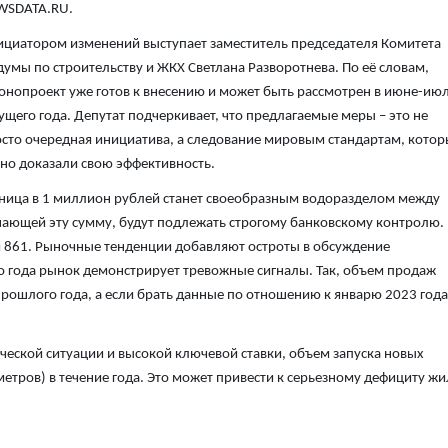
WSDATA.RU.
циатором изменений выступает заместитель председателя Комитета
думы по строительству и ЖКХ Светлана Разворотнева. По её словам,
онопроект уже готов к внесению и может быть рассмотрен в июне-ию
ущего года. Депутат подчеркивает, что предлагаемые меры – это не
сто очередная инициатива, а следование мировым стандартам, котор
но доказали свою эффективность.
ница в 1 миллион рублей станет своеобразным водоразделом между
ающей эту сумму, будут подлежать строгому банковскому контролю.
и 861. Рыночные тенденции добавляют остроты в обсуждение
о года рынок демонстрирует тревожные сигналы. Так, объем продаж
рошлого года, а если брать данные по отношению к январю 2023 года
еской ситуации и высокой ключевой ставки, объем запуска новых
етров) в течение года. Это может привести к серьезному дефициту жи