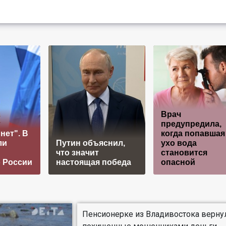
Врач
предупредила,
нет". В
когда попавшая
ли
Путин объяснил,
ухо вода
что значит
становится
о России
настоящая победа
опасной
Пенсионерке из Владивостока верну