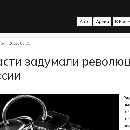
Авто
Армия
В Росс
еля 2025, 01:00
асти задумали революц
ссии
Рад
нын
гол
год
нед