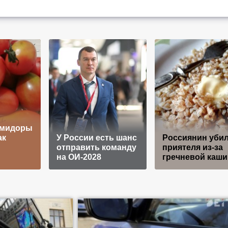
омидоры
ак
У России есть шанс
Россиянин уби
отправить команду
приятеля из-за
на ОИ-2028
гречневой каши