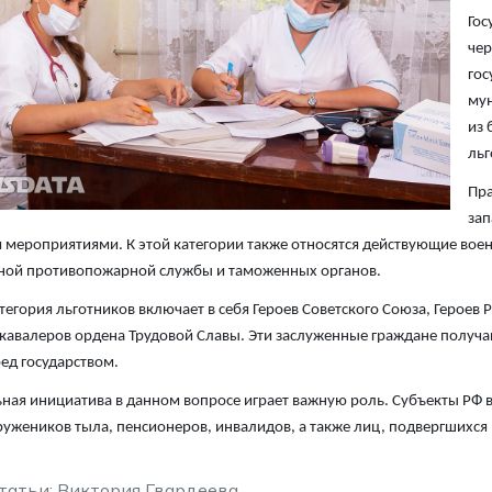
Гос
чер
гос
мун
из 
льг
Пра
зап
мероприятиями. К этой категории также относятся действующие воен
ной противопожарной службы и таможенных органов.
тегория льготников включает в себя Героев Советского Союза, Героев 
кавалеров ордена Трудовой Славы. Эти заслуженные граждане получ
ред государством.
ная инициатива в данном вопросе играет важную роль. Субъекты РФ в
тружеников тыла, пенсионеров, инвалидов, а также лиц, подвергшихс
татьи: Виктория Гвардеева