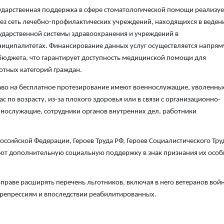
ударственная поддержка в сфере стоматологической помощи реализуе
ез сеть лечебно-профилактических учреждений, находящихся в веден
ударственной системы здравоохранения и учреждений в
иципалитетах. Финансирование данных услуг осуществляется напря
бюджета, что гарантирует доступность медицинской помощи для
отных категорий граждан.
во на бесплатное протезирование имеют военнослужащие, уволенны
ас по возрасту, из-за плохого здоровья или в связи с организационно-
нослужащие, сотрудники органов внутренних дел, работники
Российской Федерации, Героев Труда РФ, Героев Социалистического Тру
ают дополнительную социальную поддержку в знак признания их осо
праве расширять перечень льготников, включая в него ветеранов вой
я репрессиям и впоследствии реабилитированных.