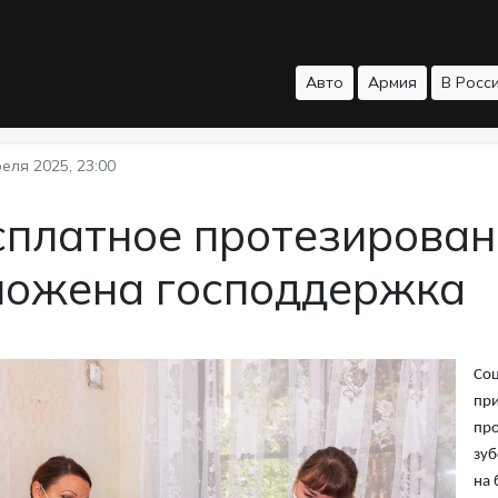
Авто
Армия
В Росс
еля 2025, 23:00
платное протезировани
ложена господдержка
Соц
при
про
зуб
на 