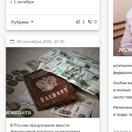
с 1 октября
1
0
Рубрики
30 сентября 2025, 15:30
штатными 
федераль
Особая ка
и полных 
заслуг пе
Региональ
и труда, 
В России предложили ввести
Автор с
финансовый паспорт гражданина