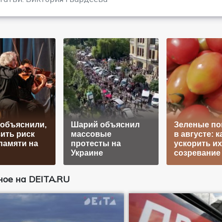
объяснили,
Шарий объяснил
Зеленые п
зить риск
массовые
в августе: к
памяти на
протесты на
ускорить их
Украине
созревание
ое на DEITA.RU