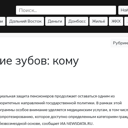
На
ии
Дальний Восток
Деньги
Донбасс
Жильё
ЖКХ
.
Рубри
е зубов: кому
иальная защита пенсионеров продолжает оставаться одним из
оритетных направлений государственной политики. В рамках этой
граммы особое внимание уделяется медицинским услугам, в том числ
опротезированию, которое доступно определенным категориям граж
безвозмездной основе, сообщает ИА NEWSDATA.RU.