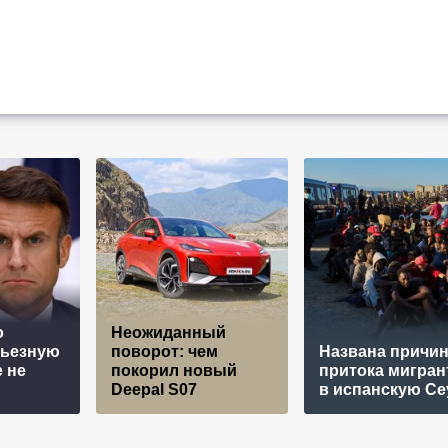
о
Неожиданный
рьезную
поворот: чем
Названа причи
 не
покорил новый
притока мигран
Deepal S07
в испанскую Се