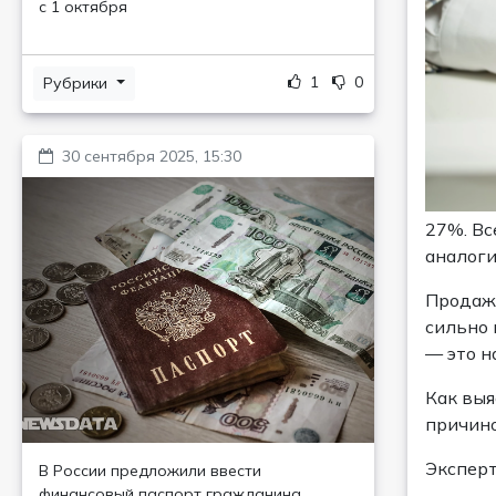
с 1 октября
1
0
Рубрики
30 сентября 2025, 15:30
27%. Вс
аналоги
Продажи
сильно 
— это н
Как выя
причино
Эксперт
В России предложили ввести
финансовый паспорт гражданина