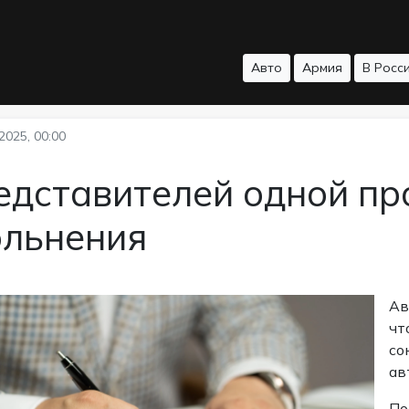
Авто
Армия
В Росс
2025, 00:00
едставителей одной пр
ольнения
Ав
чт
со
ав
По