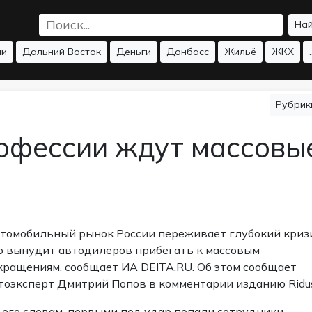
На
ии
Дальний Восток
Деньги
Донбасс
Жильё
ЖКХ
.
Рубри
офессии ждут массовы
томобильный рынок России переживает глубокий кризи
о вынудит автодилеров прибегать к массовым
кращениям, сообщает ИА DEITA.RU. Об этом
сообщает
тоэксперт Дмитрий Попов в комментарии изданию Ridus
 его словам, первыми под удар попали сотрудники