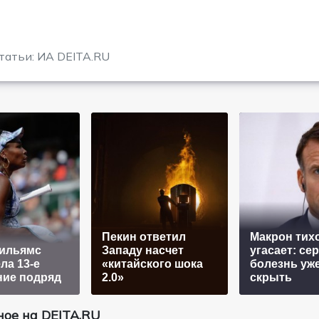
татьи: ИА DEITA.RU
Пекин ответил
Макрон тих
Уильямс
Западу насчет
угасает: се
ла 13-е
«китайского шока
болезнь уже
ние подряд
2.0»
скрыть
ое на DEITA.RU