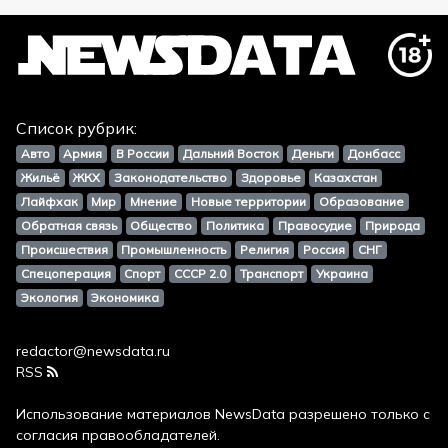
Список рубрик:
Авто
Армия
В России
Дальний Восток
Деньги
Донбасс
Жильё
ЖКХ
Законодательство
Здоровье
Казахстан
Лайфхак
Мир
Мнение
Новые территории
Образование
Обратная связь
Общество
Политика
Правосудие
Природа
Происшествия
Промышленность
Религия
Россия
СНГ
Спецоперация
Спорт
СССР 2.0
Транспорт
Украина
Экология
Экономика
redactor@newsdata.ru
RSS
Использование материалов
NewsData
разрешено только с
согласия правообладателей.