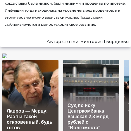
когда ставка была низкой, были низкими и проценты по ипотеке.
Инфляция тогда находилась на уровне четырех процентов, и к
этому уровню нужно вернуть ситуацию. Тогда ставки
стабилизируются и рынок ускорит свое развитие.
Автор статьи: Виктория Гвардеева
Суд по иску
У
Лавров — Мерцу:
Центркомбанка
ч
Раз ты такой
взыскал 2,3 млрд
откровенный, будь
рублей с
Н
готов
"Волгомоста"