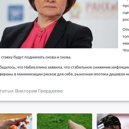
про
сце
рос
Отм
тог
меж
Что
ставку будут поднимать снова и снова.
бщалось, что Набиуллина заявила, что стабильное снижение инфляции 
уверены в минимизации рисков для себя, рыночная ипотека дешевле не
татьи: Виктория Гвардеева