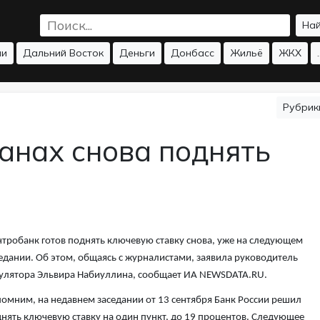
На
ии
Дальний Восток
Деньги
Донбасс
Жильё
ЖКХ
.
Рубри
анах снова поднять
тробанк готов поднять ключевую ставку снова, уже на следующем
едании. Об этом, общаясь с журналистами, заявила руководитель
улятора Эльвира Набиуллина, сообщает ИА NEWSDATA.RU.
омним, на недавнем заседании от 13 сентября Банк России решил
нять ключевую ставку на один пункт, до 19 процентов. Следующее