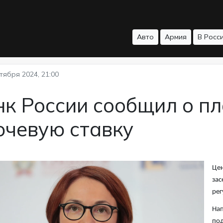
Авто
Армия
В Росс
тября 2024, 21:00
к России сообщил о пл
ючевую ставку
Цен
зас
рег
Нап
под