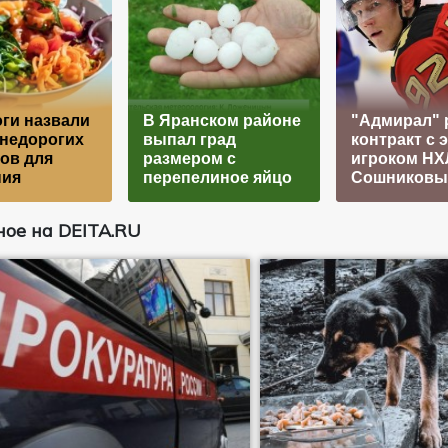
ги назвали
В Яранском районе
"Адмирал" 
недорогих
выпал град
контракт с э
ов для
размером с
игроком НХ
ния
перепелиное яйцо
Сошников
ое на DEITA.RU