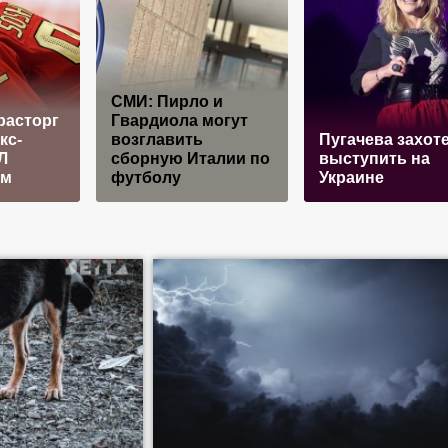
СМИ: Пирло и
расторг
Гвардиола могут
кс-
возглавить
Пугачева захот
Л
сборную Италии по
выступить на
ым
футболу
Украине