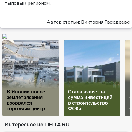
тыловым регионам.
Автор статьи: Виктория Гвардеева
В Японии после
Стала известна
землетрясения
сумма инвестиций
с
взорвался
в строительство
торговый центр
ФОКа
Интересное на DEITA.RU