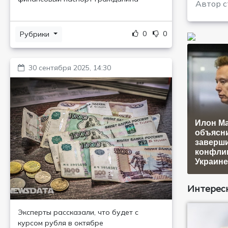
Автор с
0
0
Рубрики
30 сентября 2025, 14:30
Илон М
объясни
заверш
конфлик
Украине
Интересн
Эксперты рассказали, что будет с
курсом рубля в октябре