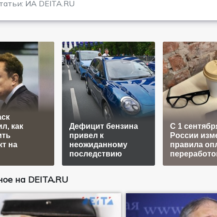
татьи: ИА DEITA.RU
аск
л, как
Дефицит бензина
С 1 сентябр
ить
привел к
России изм
т на
неожиданному
правила оп
последствию
переработо
ое на DEITA.RU