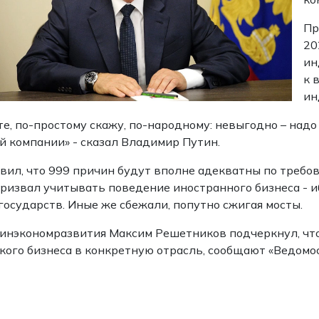
Пр
20
ин
к 
ин
ете, по-простому скажу, по-народному: невыгодно – надо
й компании» - сказал Владимир Путин.
вил, что 999 причин будут вполне адекватны по требов
ризвал учитывать поведение иностранного бизнеса - и
государств. Иные же сбежали, попутно сжигая мосты.
инэкономразвития Максим Решетников подчеркнул, чт
кого бизнеса в конкретную отрасль, сообщают «Ведомо