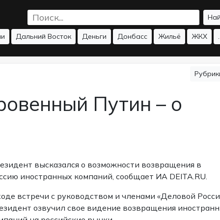
На
ии
Дальний Восток
Деньги
Донбасс
Жильё
ЖКХ
.
Рубри
ровенный Путин – о
езидент высказался о возможности возвращения в
ссию иностранных компаний, сообщает ИА DEITA.RU.
ходе встречи с руководством и членами «Деловой Росси
езидент озвучил свое видение возвращения иностран
мпаний на российские рынки.