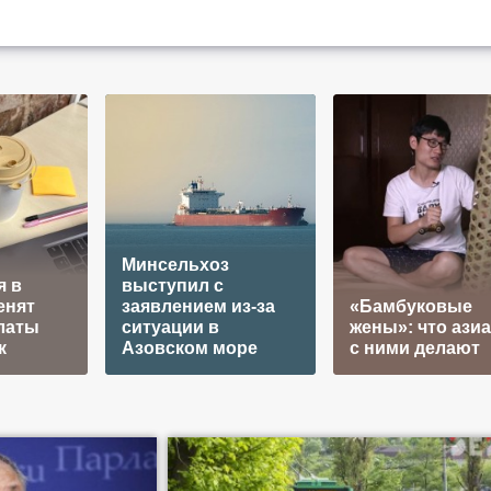
Минсельхоз
я в
выступил с
енят
заявлением из-за
«Бамбуковые
латы
ситуации в
жены»: что ази
к
Азовском море
с ними делают