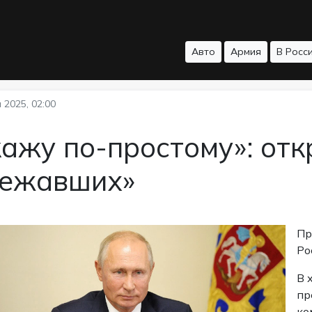
Авто
Армия
В Росс
 2025, 02:00
ажу по-простому»: отк
бежавших»
Пр
Ро
В 
пр
ко