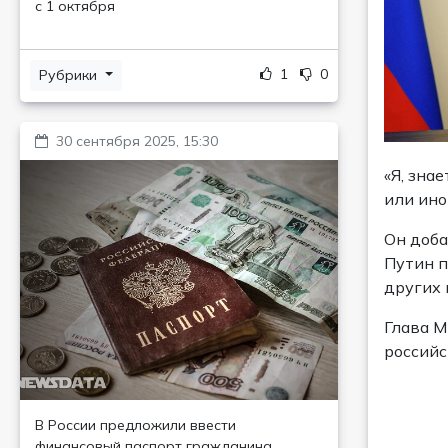
с 1 октября
1
0
Рубрики
30 сентября 2025, 15:30
«Я, зна
или ино
Он доба
Путин п
других 
Глава М
российс
В России предложили ввести
финансовый паспорт гражданина