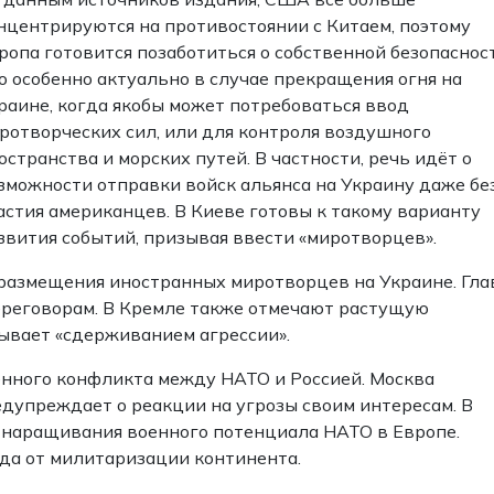
нцентрируются на противостоянии с Китаем, поэтому
ропа готовится позаботиться о собственной безопасност
о особенно актуально в случае прекращения огня на
раине, когда якобы может потребоваться ввод
ротворческих сил, или для контроля воздушного
остранства и морских путей. В частности, речь идёт о
зможности отправки войск альянса на Украину даже бе
астия американцев. В Киеве готовы к такому варианту
звития событий, призывая ввести «миротворцев».
т размещения иностранных миротворцев на Украине. Гла
ереговорам. В Кремле также отмечают растущую
ывает «сдерживанием агрессии».
енного конфликта между НАТО и Россией. Москва
редупреждает о реакции на угрозы своим интересам. В
 наращивания военного потенциала НАТО в Европе.
ада от милитаризации континента.