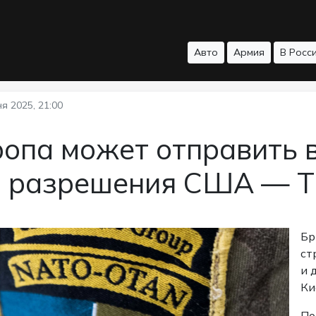
Авто
Армия
В Росс
я 2025, 21:00
ропа может отправить 
з разрешения США — T
Бр
ст
и 
Ки
По