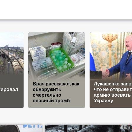
Врач рассказал, как
Лукашенко заяв
тировал
обнаружить
что не отправит
смертельно
армию воевать 
опасный тромб
Украину