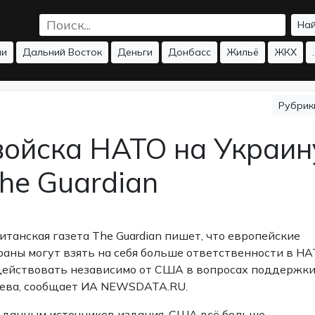
На
ии
Дальний Восток
Деньги
Донбасс
Жильё
ЖКХ
.
Рубри
войска НАТО на Украин
he Guardian
итанская газета The Guardian пишет, что европейские
раны могут взять на себя больше ответственности в Н
действовать независимо от США в вопросах поддержк
ева, сообщает ИА NEWSDATA.RU.
 данным источников издания, США всё больше