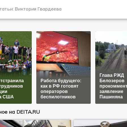
татьи: Виктория Гвардеева
Глава РЖД
тстранила
Работа будущего:
Белозеров
трудников
как в РФ готовят
прокоммен
ции
операторов
заявление
а США
беспилотников
Пашиняна
ое на DEITA.RU