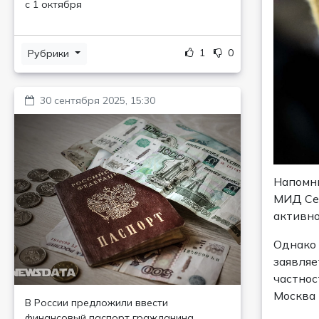
с 1 октября
1
0
Рубрики
30 сентября 2025, 15:30
Напомни
МИД Сер
активно
Однако 
заявляе
частнос
Москва 
В России предложили ввести
финансовый паспорт гражданина