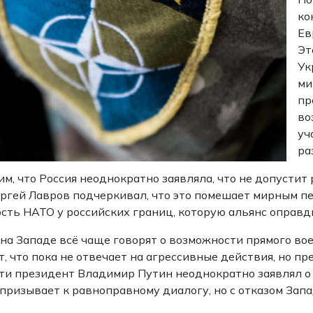
ко
Ев
Эт
Ук
ми
пр
во
уч
ра
м, что Россия неоднократно заявляла, что не допусти
гей Лавров подчеркивал, что это помешает мирным п
сть НАТО у российских границ, которую альянс оправд
на Западе всё чаще говорят о возможности прямого во
т, что пока не отвечает на агрессивные действия, но п
ти президент Владимир Путин неоднократно заявлял о
призывает к равноправному диалогу, но с отказом Зап