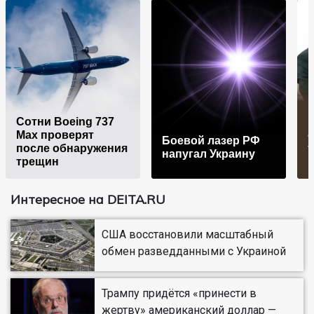
П
Сотни Boeing 737
н
Max проверят
с
Боевой лазер РФ
после обнаружения
напугал Украину
трещин
Интересное на DEITA.RU
США восстановили масштабный
обмен разведданными с Украиной
Трампу придётся «принести в
жертву» американский доллар —