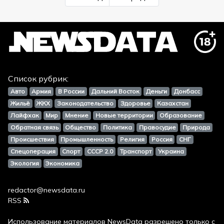
Список рубрик:
Авто
Армия
В России
Дальний Восток
Деньги
Донбасс
Жильё
ЖКХ
Законодательство
Здоровье
Казахстан
Лайфхак
Мир
Мнение
Новые территории
Образование
Обратная связь
Общество
Политика
Правосудие
Природа
Происшествия
Промышленность
Религия
Россия
СНГ
Спецоперация
Спорт
СССР 2.0
Транспорт
Украина
Экология
Экономика
redactor@newsdata.ru
RSS
Использование материалов
NewsData
разрешено только с