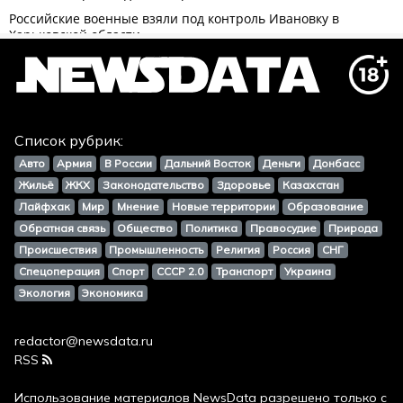
Список рубрик:
Авто
Армия
В России
Дальний Восток
Деньги
Донбасс
Жильё
ЖКХ
Законодательство
Здоровье
Казахстан
Лайфхак
Мир
Мнение
Новые территории
Образование
Обратная связь
Общество
Политика
Правосудие
Природа
Происшествия
Промышленность
Религия
Россия
СНГ
Спецоперация
Спорт
СССР 2.0
Транспорт
Украина
Экология
Экономика
redactor@newsdata.ru
RSS
Использование материалов
NewsData
разрешено только с