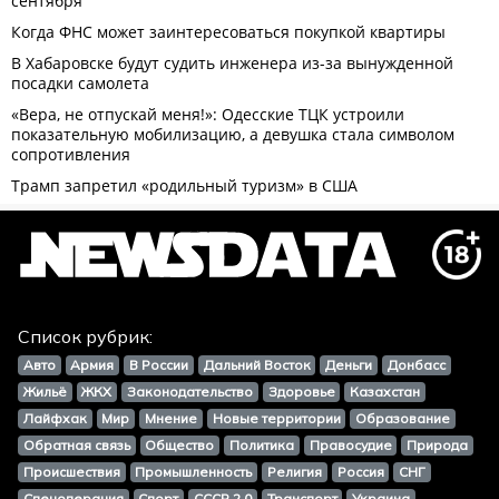
Список рубрик:
Авто
Армия
В России
Дальний Восток
Деньги
Донбасс
Жильё
ЖКХ
Законодательство
Здоровье
Казахстан
Лайфхак
Мир
Мнение
Новые территории
Образование
Обратная связь
Общество
Политика
Правосудие
Природа
Происшествия
Промышленность
Религия
Россия
СНГ
Спецоперация
Спорт
СССР 2.0
Транспорт
Украина