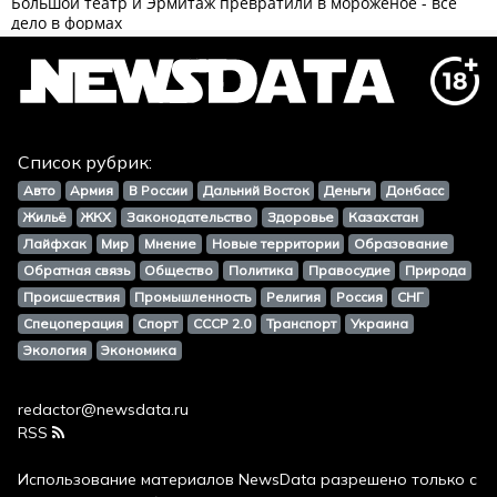
Список рубрик:
Авто
Армия
В России
Дальний Восток
Деньги
Донбасс
Жильё
ЖКХ
Законодательство
Здоровье
Казахстан
Лайфхак
Мир
Мнение
Новые территории
Образование
Обратная связь
Общество
Политика
Правосудие
Природа
Происшествия
Промышленность
Религия
Россия
СНГ
Спецоперация
Спорт
СССР 2.0
Транспорт
Украина
Экология
Экономика
redactor@newsdata.ru
RSS
Использование материалов
NewsData
разрешено только с