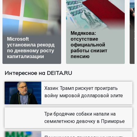
Медякова:
У
Microsoft
отсутствие
ч
установила рекорд
официальной
по дневному росту
работы снизит
Н
капитализации
пенсию
Интересное на DEITA.RU
Хазин: Трамп рискует проиграть
войну мировой долларовой элите
Три бродячие собаки напали на
семилетнюю девочку в Приморье