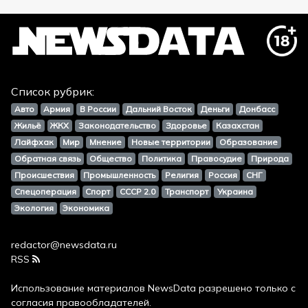
Список рубрик:
Авто
Армия
В России
Дальний Восток
Деньги
Донбасс
Жильё
ЖКХ
Законодательство
Здоровье
Казахстан
Лайфхак
Мир
Мнение
Новые территории
Образование
Обратная связь
Общество
Политика
Правосудие
Природа
Происшествия
Промышленность
Религия
Россия
СНГ
Спецоперация
Спорт
СССР 2.0
Транспорт
Украина
Экология
Экономика
redactor@newsdata.ru
RSS
Использование материалов
NewsData
разрешено только с
согласия правообладателей.