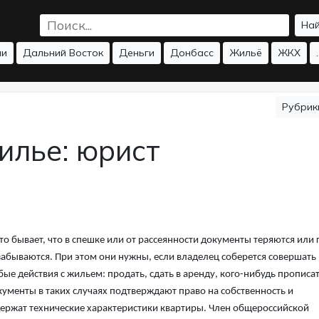
На
ии
Дальний Восток
Деньги
Донбасс
Жильё
ЖКХ
.
Рубри
илье: юрист
то бывает, что в спешке или от рассеянности документы теряются или г
забываются. При этом они нужны, если владелец соберется совершать
ые действия с жильем: продать, сдать в аренду, кого-нибудь прописат
ументы в таких случаях подтверждают право на собственность и
ержат технические характеристики квартиры. Член общероссийской