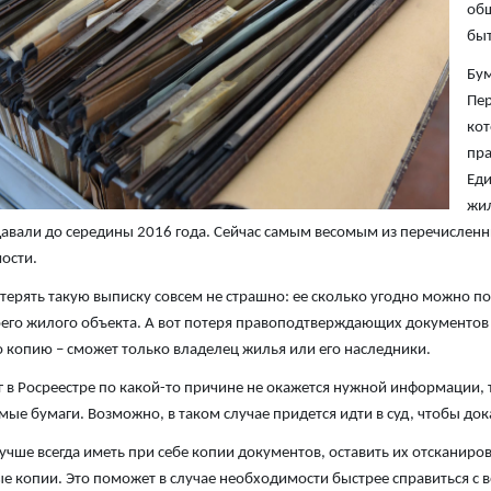
общ
быт
Бум
Пер
кот
пра
Еди
жил
авали до середины 2016 года. Сейчас самым весомым из перечисленны
ости.
отерять такую выписку совсем не страшно: ее сколько угодно можно п
его жилого объекта. А вот потеря правоподтверждающих документов –
о копию – сможет только владелец жилья или его наследники.
г в Росреестре по какой-то причине не окажется нужной информации, 
ые бумаги. Возможно, в таком случае придется идти в суд, чтобы до
учше всегда иметь при себе копии документов, оставить их отсканиро
е копии. Это поможет в случае необходимости быстрее справиться с 