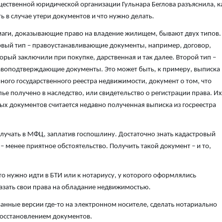
ественной юридической организации Гульнара Беглова разъяснила, к
ь в случае утери документов и что нужно делать.
аги, доказывающие право на владение жилищем, бывают двух типов.
вый тип – правоустанавливающие документы, например, договор,
орый заключили при покупке, дарственная и так далее. Второй тип –
воподтверждающие документы. Это может быть, к примеру, выписка 
ного государственного реестра недвижимости, документ о том, что
ье получено в наследство, или свидетельство о регистрации права. Их
х документов считается недавно полученная выписка из госреестра
олучать в МФЦ, заплатив госпошлину. Достаточно знать кадастровый
 менее приятное обстоятельство. Получить такой документ – и то,
то нужно идти в БТИ или к нотариусу, у которого оформлялись
казать свои права на обладание недвижимостью.
ванные версии где-то на электронном носителе, сделать нотариально
восстановлением документов.