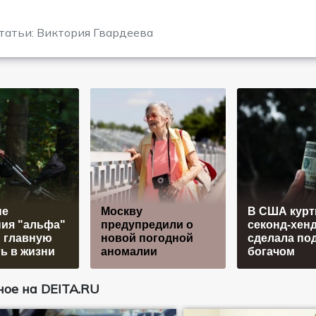
татьи: Виктория Гвардеева
не
Москву
В США курт
ия "альфа"
предупредили о
секонд-хен
 главную
новой погодной
сделала по
ь в жизни
аномалии
богачом
ое на DEITA.RU