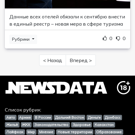
Данные всех отелей обязали к сентябрю внести
в единый реестр – новая мера в сфере туризма
0
0
Рубрики
< Назад
Вперед >
Список рубрик:
Авто
Армия
В России
Дальний Восток
Деньги
Донбасс
Жильё
ЖКХ
Законодательство
Здоровье
Казахстан
Лайфхак
Мир
Мнение
Новые территории
Образование