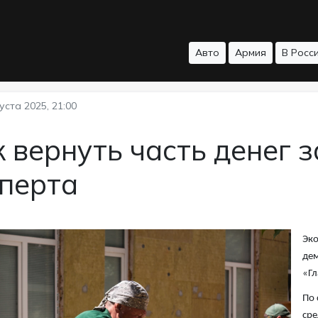
Авто
Армия
В Росс
уста 2025, 21:00
 вернуть часть денег з
сперта
Эко
дем
«Гл
По 
сре