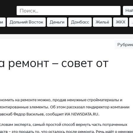
На
ии
Дальний Восток
Деньги
Донбасс
Жильё
ЖКХ
.
Рубри
а ремонт – совет от
номить на ремонте можно, продав ненужные стройматериалы и
онтированные элементы. Об этом рассказал гендиректор компании
авснаб Федор Васильев, сообщает ИА NEWSDATA.RU.
словам эксперта, самый простой способ вернуть часть потраченных
дств – это продать то, что осталось после ремонта. Речь идёт о ненуж