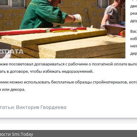
две
реа
др
Вас
изб
мет
дер
акже посоветовал договариваться с рабочими о поэтапной оплате вып
ть в договоре, чтобы избежать недоразумений.
мии можно использовать бесплатные образцы стройматериалов, кот
 или декора.
татьи: Виктория Гвардеева