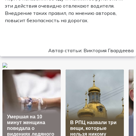
эти действия очевидно отвлекают водителя.
Внедрение таких правил, по мнению авторов,
повысит безопасность на дорогах.
Автор статьи: Виктория Гвардеева
Умершая на 10
минут женщина
В РПЦ назвали три
поведала о
вещи, которые
К
видениях ледяного
нельзя никому
и