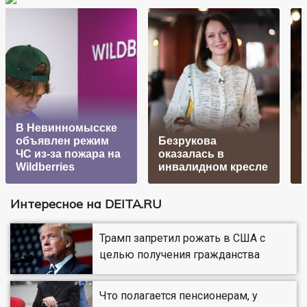
В Невинномысске
П
объявлен режим
Безрукова
ЧС из-за пожара на
оказалась в
з
Wildberries
инвалидном кресле
Интересное на DEITA.RU
Трамп запретил рожать в США с
целью получения гражданства
Что полагается пенсионерам, у