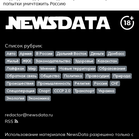
Список рубрик:
Авто
Армия
В России
Дальний Восток
Деньги
Донбасс
Жильё
ЖКХ
Законодательство
Здоровье
Казахстан
Лайфхак
Мир
Мнение
Новые территории
Образование
Обратная связь
Общество
Политика
Правосудие
Природа
Происшествия
Промышленность
Религия
Россия
СНГ
Спецоперация
Спорт
СССР 2.0
Транспорт
Украина
Экология
Экономика
redactor@newsdata.ru
RSS
Использование материалов
NewsData
разрешено только с