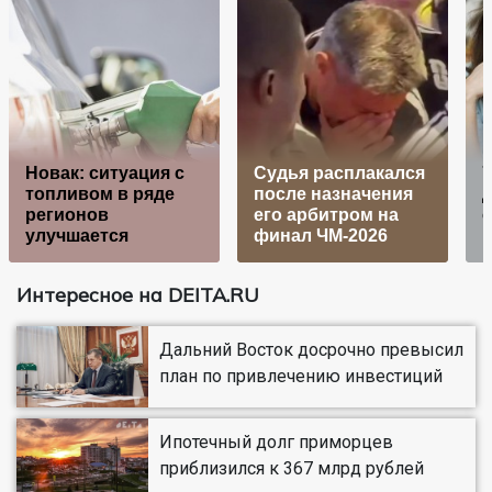
Новак: ситуация с
Судья расплакался
7
топливом в ряде
после назначения
д
регионов
его арбитром на
улучшается
финал ЧМ-2026
в
Интересное на DEITA.RU
Дальний Восток досрочно превысил
план по привлечению инвестиций
Ипотечный долг приморцев
приблизился к 367 млрд рублей