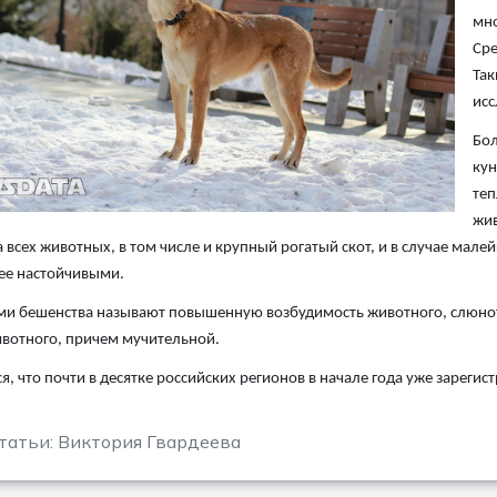
мно
Сре
Так
исс
Бол
кун
теп
жив
 всех животных, в том числе и крупный рогатый скот, и в случае мал
ее настойчивыми.
и бешенства называют повышенную возбудимость животного, слюнотеч
вотного, причем мучительной.
я, что почти в десятке российских регионов в начале года уже зареги
татьи: Виктория Гвардеева