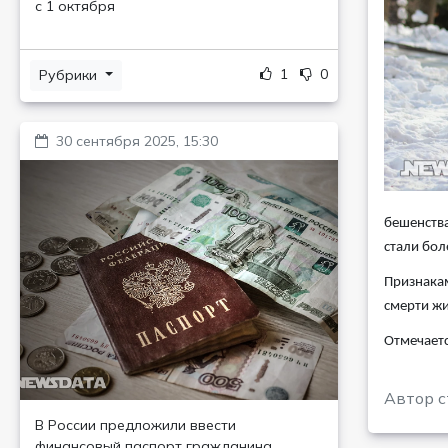
с 1 октября
1
0
Рубрики
30 сентября 2025, 15:30
бешенства
стали бол
Признакам
смерти жи
Отмечаетс
Автор с
В России предложили ввести
финансовый паспорт гражданина