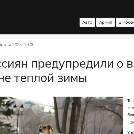
Авто
Армия
В Росс
раля 2025, 19:00
сиян предупредили о в
не теплой зимы
Теп
мно
беш
«Эк
Уче