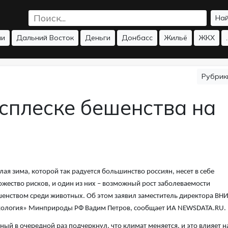
На
ии
Дальний Восток
Деньги
Донбасс
Жильё
ЖКХ
.
Рубри
сплеске бешенства на
лая зима, которой так радуется большинство россиян, несет в себе
жество рисков, и один из них – возможный рост заболеваемости
енством среди животных. Об этом заявил заместитель директора ВН
ология» Минприроды РФ Вадим Петров, сообщает ИА NEWSDATA.RU.
ный в очередной раз подчеркнул, что климат меняется, и это влияет н