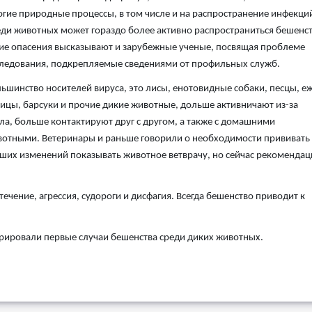
гие природные процессы, в том числе и на распространение инфекци
ди животных может гораздо более активно распространиться бешенст
ие опасения высказывают и зарубежные ученые, посвящая проблеме
ледования, подкрепляемые сведениями от профильных служб.
ьшинство носителей вируса, это лисы, енотовидные собаки, песцы, е
ицы, барсуки и прочие дикие животные, дольше активничают из-за
ла, больше контактируют друг с другом, а также с домашними
отными. Ветеринары и раньше говорили о необходимости прививать 
ейших изменений показывать животное ветврачу, но сейчас рекомендац
ение, агрессия, судороги и дисфагия. Всегда бешенство приводит к
стрировали первые случаи бешенства среди диких животных.