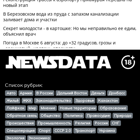
Список рубрик:
Авто
Армия
В России
Дальний Восток
Деньги
Донбасс
Жильё
ЖКХ
Законодательство
Здоровье
Казахстан
Лайфхак
Мир
Мнение
Новые территории
Образование
Обратная связь
Общество
Политика
Правосудие
Природа
Происшествия
Промышленность
Религия
Россия
СНГ
Спецоперация
Спорт
СССР 2.0
Транспорт
Украина
Экология
Экономика