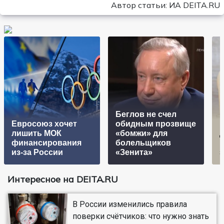
Автор статьи: ИА DEITA.RU
Беглов не счел
Евросоюз хочет
обидным прозвище
лишить МОК
«бомжи» для
д
финансирования
болельщиков
г
из-за России
«Зенита»
з
Интересное на DEITA.RU
В России изменились правила
поверки счётчиков: что нужно знать