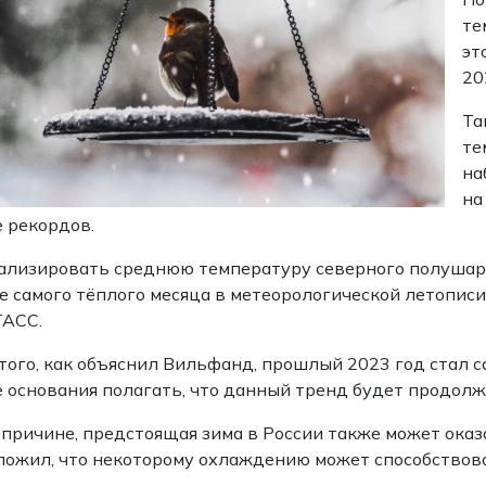
те
эт
20
Та
те
на
на
 рекордов.
ализировать среднюю температуру северного полушария
е самого тёплого месяца в метеорологической летописи
ТАСС.
того, как объяснил Вильфанд, прошлый 2023 год стал с
е основания полагать, что данный тренд будет продолж
 причине, предстоящая зима в России также может оказ
ожил, что некоторому охлаждению может способствова