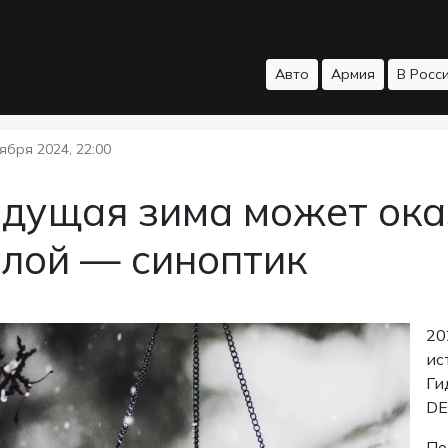
Авто
Армия
В Росс
ября 2024, 22:00
ядущая зима может ока
плой — синоптик
20
ис
Ги
DE
По