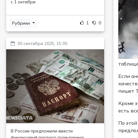
с 1 октября
1
0
Рубрики
30 сентября 2025, 15:30
таблице
Если ан
качеств
пишет 
Кроме э
есть вс
По этой
предпол
В России предложили ввести
финансовый паспорт гражданина