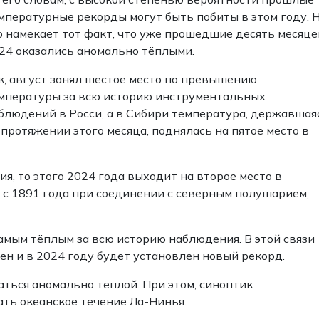
мпературные рекорды могут быть побиты в этом году. 
о намекает тот факт, что уже прошедшие десять месяце
24 оказались аномально тёплыми.
к, август занял шестое место по превышению
мпературы за всю историю инструментальных
блюдений в Росси, а в Сибири температура, державшая
 протяжении этого месяца, поднялась на пятое место в
, то этого 2024 года выходит на второе место в
 с 1891 года при соединении с северным полушарием,
амым тёплым за всю историю наблюдения. В этой связи
ен и в 2024 году будет установлен новый рекорд.
аться аномально тёплой. При этом, синоптик
ть океанское течение Ла-Нинья.