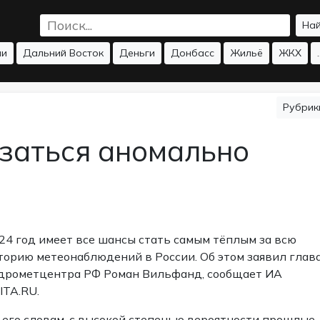
На
ии
Дальний Восток
Деньги
Донбасс
Жильё
ЖКХ
.
Рубри
заться аномально
24 год имеет все шансы стать самым тёплым за всю
торию метеонаблюдений в России. Об этом заявил глав
дрометцентра РФ Роман Вильфанд,
сообщает
ИА
ITA.RU.
 его словам, с высокой степенью вероятности прошлые