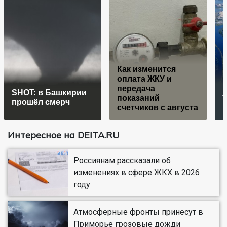
Как изменится
оплата ЖКУ и
передача
SHOT: в Башкирии
показаний
прошёл смерч
счетчиков с августа
Интересное на DEITA.RU
Россиянам рассказали об
изменениях в сфере ЖКХ в 2026
году
Атмосферные фронты принесут в
Приморье грозовые дожди