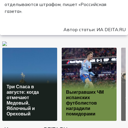
отделываются штрафом, пишет «Российская
газета».
Автор статьи: ИА DEITA.RU
Три Спаса в
августе: когда
Выигравших ЧМ
отмечают
испанских
Медовый,
футболистов
Яблочный и
наградили
Ореховый
помидорами