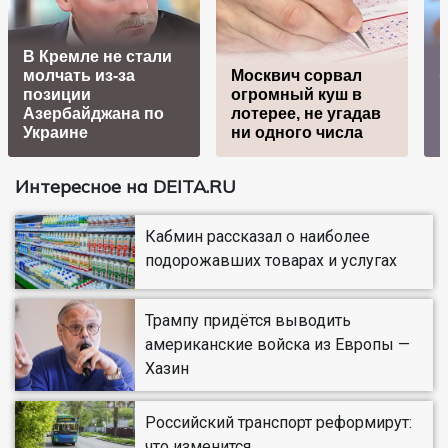
В Кремле не стали
молчать из-за
Москвич сорвал
позиции
огромный куш в
Азербайджана по
лотерее, не угадав
г
Украине
ни одного числа
Интересное на DEITA.RU
Кабмин рассказал о наиболее
подорожавших товарах и услугах
Трампу придётся выводить
американские войска из Европы —
Хазин
Российский транспорт реформирут:
что изменится