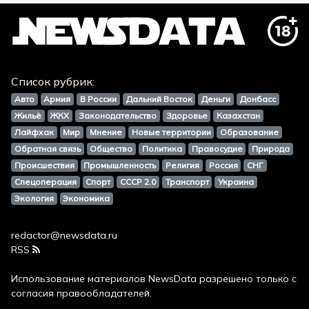
Список рубрик:
Авто
Армия
В России
Дальний Восток
Деньги
Донбасс
Жильё
ЖКХ
Законодательство
Здоровье
Казахстан
Лайфхак
Мир
Мнение
Новые территории
Образование
Обратная связь
Общество
Политика
Правосудие
Природа
Происшествия
Промышленность
Религия
Россия
СНГ
Спецоперация
Спорт
СССР 2.0
Транспорт
Украина
Экология
Экономика
redactor@newsdata.ru
RSS
Использование материалов
NewsData
разрешено только с
согласия правообладателей.