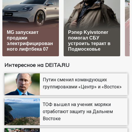
MG запускает
Рэпер Kyivstoner
F
продажи
помогал СБУ
электрифицирован
устроить теракт в
ного лифтбека 07
Подмосковье
Интересное на DEITA.RU
Путин сменил командующих
группировками «Центр» и «Восток»
ТОФ вышел на учения: моряки
отработают защиту на Дальнем
Востоке