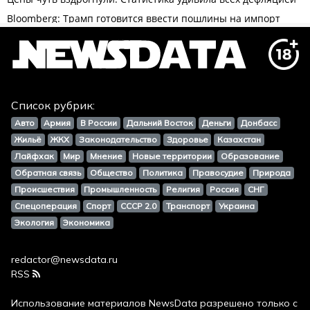
Список рубрик:
Авто
Армия
В России
Дальний Восток
Деньги
Донбасс
Жильё
ЖКХ
Законодательство
Здоровье
Казахстан
Лайфхак
Мир
Мнение
Новые территории
Образование
Обратная связь
Общество
Политика
Правосудие
Природа
Происшествия
Промышленность
Религия
Россия
СНГ
Спецоперация
Спорт
СССР 2.0
Транспорт
Украина
Экология
Экономика
redactor@newsdata.ru
RSS
Использование материалов
NewsData
разрешено только с